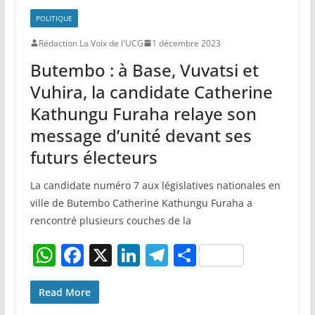
POLITIQUE
Rédaction La Voix de l'UCG
1 décembre 2023
Butembo : à Base, Vuvatsi et
Vuhira, la candidate Catherine
Kathungu Furaha relaye son
message d’unité devant ses
futurs électeurs
La candidate numéro 7 aux législatives nationales en
ville de Butembo Catherine Kathungu Furaha a
rencontré plusieurs couches de la
W
F
X
Li
T
P
h
a
n
el
ar
at
c
k
e
ta
Read More