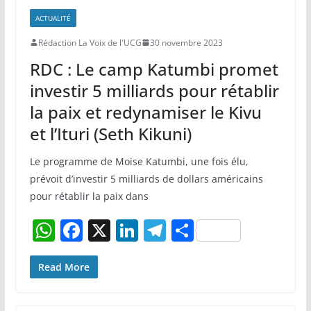
ACTUALITÉ
Rédaction La Voix de l'UCG
30 novembre 2023
RDC : Le camp Katumbi promet
investir 5 milliards pour rétablir
la paix et redynamiser le Kivu
et l’Ituri (Seth Kikuni)
Le programme de Moise Katumbi, une fois élu,
prévoit d’investir 5 milliards de dollars américains
pour rétablir la paix dans
W
F
X
Li
T
P
h
a
n
el
ar
at
c
k
e
ta
Read More
s
e
e
gr
g