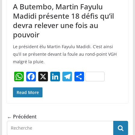
A Butembo, Martin Fayulu
Madidi présente 18 défis qu’il
devra relever une fois au
pouvoir
Le président élu Martin Fayulu Madidi. C’est ainsi
qu’il se présente devant la foule au rond-point VGH
malgré la pluie.
W
F
X
Li
T
P
h
a
n
el
ar
at
c
k
e
ta
Read More
s
e
e
gr
g
A
b
dI
a
er
← Précédent
p
o
n
m
p
o