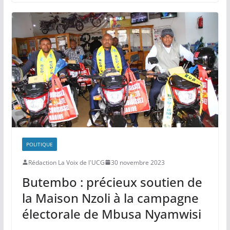
s
e
e
gr
g
A
b
dI
a
er
p
o
n
m
p
o
k
POLITIQUE
Rédaction La Voix de l'UCG
30 novembre 2023
Butembo : précieux soutien de
la Maison Nzoli à la campagne
électorale de Mbusa Nyamwisi