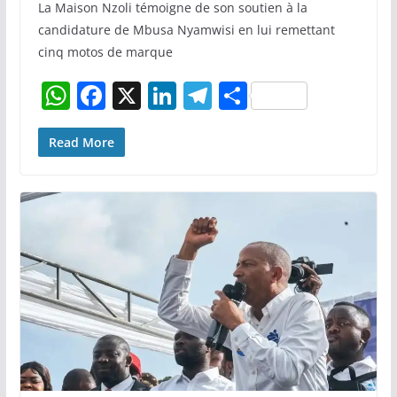
La Maison Nzoli témoigne de son soutien à la
candidature de Mbusa Nyamwisi en lui remettant
cinq motos de marque
W
F
X
Li
T
P
h
a
n
el
ar
at
c
k
e
ta
Read More
s
e
e
gr
g
A
b
dI
a
er
p
o
n
m
p
o
k