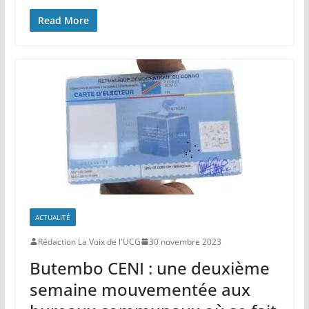
h
a
n
el
ar
at
c
k
e
ta
Read More
s
e
e
gr
g
A
b
dI
a
er
p
o
n
m
p
o
k
ACTUALITÉ
Rédaction La Voix de l'UCG
30 novembre 2023
Butembo CENI : une deuxième
semaine mouvementée aux