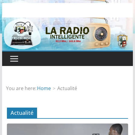
Passer
au
contenu
You are here:
Home
Actualité
Actualité