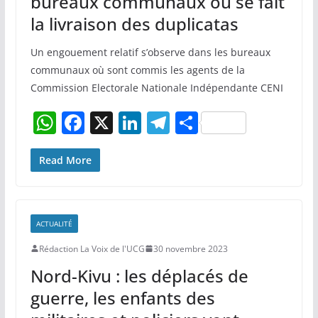
bureaux communaux où se fait
la livraison des duplicatas
Un engouement relatif s’observe dans les bureaux
communaux où sont commis les agents de la
Commission Electorale Nationale Indépendante CENI
W
F
X
Li
T
P
h
a
n
el
ar
at
c
k
e
ta
Read More
s
e
e
gr
g
A
b
dI
a
er
ACTUALITÉ
p
o
n
m
Rédaction La Voix de l'UCG
30 novembre 2023
p
o
Nord-Kivu : les déplacés de
k
guerre, les enfants des