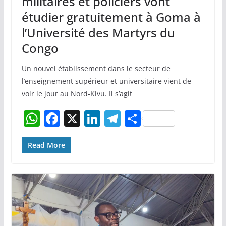
militaires et policiers vont
étudier gratuitement à Goma à
l’Université des Martyrs du
Congo
Un nouvel établissement dans le secteur de
l’enseignement supérieur et universitaire vient de
voir le jour au Nord-Kivu. Il s’agit
W
F
X
Li
T
P
h
a
n
el
ar
at
c
k
e
ta
Read More
s
e
e
gr
g
A
b
dI
a
er
p
o
n
m
p
o