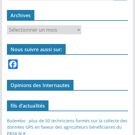
k
Archives
A
r
c
Nous suivre aussi sur:
h
i
F
v
a
e
c
s
Opinions des Internautes
e
b
fils d’actualités
o
o
Butembo : plus de 50 techniciens formés sur la collecte des
données GPS en faveur des agriculteurs bénéficiaires du
k
PASA N-K