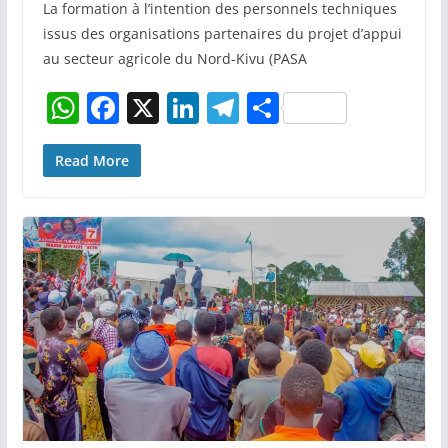
La formation à l’intention des personnels techniques
issus des organisations partenaires du projet d’appui
au secteur agricole du Nord-Kivu (PASA
W
F
X
Li
T
P
h
a
n
el
ar
at
c
k
e
ta
Read More
s
e
e
gr
g
A
b
dI
a
er
p
o
n
m
p
o
k