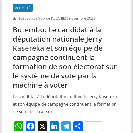
A
b
dI
a
er
ACTUALITÉ
p
o
n
m
Rédaction La Voix de l'UCG
30 novembre 2023
p
o
Butembo: Le candidat à la
k
députation nationale Jerry
Kasereka et son équipe de
campagne continuent la
formation de son électorat sur
le système de vote par la
machine à voter
Le candidat à la députation nationale Jerry Kasereka
et son équipe de campagne continuent la formation
de son électorat sur
W
F
X
Li
T
P